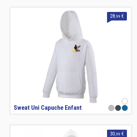
28
€
,99
Sweat Uni Capuche Enfant
30
€
,99