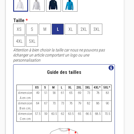
Taille
*
XS
S
M
L
XL
2XL
3XL
4XL
5XL
Attention à bien choisir la taille car nous ne pouvons pas
échanger un article comportant un logo ou une
personnalisation
Guide des tailles
XS
S
M
L
XL
2XL
3XL
4XL*
5XL*
dimension
49
51
56
61
65
69
73
78
83
A en cm
dimension
64
67
70
73
76
79
82
86
90
B en cm;
dimension
57.5
59
60.5
62
63.5
65
66.5
68.5
70.5
C en cm