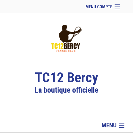
MENU COMPTE
Accueil
Site Web du club
Facebook
Se connecter
Panier (
vide
)
TC12 Bercy
La boutique officielle
MENU