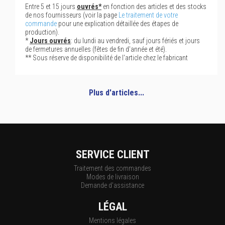
Entre 5 et 15 jours
ouvrés*
en fonction des articles et des stocks
de nos fournisseurs (voir la page
Le traitement de votre
commande
pour une explication détaillée des étapes de
production).
*
Jours ouvrés
: du lundi au vendredi, sauf jours fériés et jours
de fermetures annuelles (fêtes de fin d'année et été).
** Sous réserve de disponibilité de l'article chez le fabricant
Plus d'articles...
SERVICE CLIENT
Traitement des commandes
Modes de livraison
Demande d'assistance
LÉGAL
Mentions légales