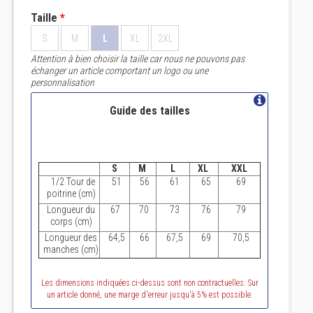
Taille
*
S
M
L
XL
2XL
Attention à bien choisir la taille car nous ne pouvons pas
échanger un article comportant un logo ou une
personnalisation
Guide des tailles
S
M
L
XL
XXL
1/2 Tour de
51
56
61
65
69
poitrine (cm)
Longueur du
67
70
73
76
79
corps (cm)
Longueur des
64,5
66
67,5
69
70,5
manches (cm)
Les dimensions indiquées ci-dessus sont non contractuelles. Sur
un article donné, une marge d'erreur jusqu'à 5% est possible.