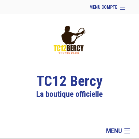
MENU COMPTE
Accueil
Site Web du club
Facebook
Se connecter
Panier (
vide
)
TC12 Bercy
La boutique officielle
MENU